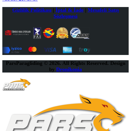
Gizlilik Politikası
|
İptal & İade
|
Mesafeli Satış
Sözleşmesi
ParsParagliding © 2026. All Rights Reserved. Design
by
Dronikonia